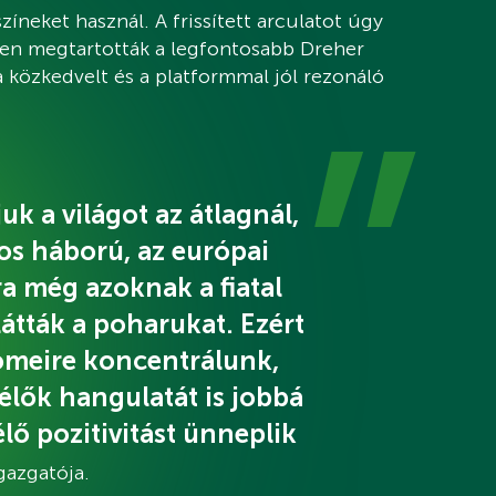
íneket használ. A frissített arculatot úgy
ben megtartották a legfontosabb Dreher
 közkedvelt és a platformmal jól rezonáló
k a világot az átlagnál,
os háború, az európai
a még azoknak a fiatal
 látták a poharukat. Ezért
römeire koncentrálunk,
 élők hangulatát is jobbá
lő pozitivitást ünneplik
gazgatója.