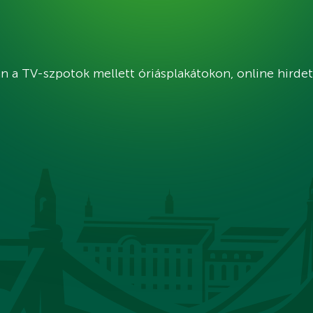
n a TV-szpotok mellett óriásplakátokon, online hirde