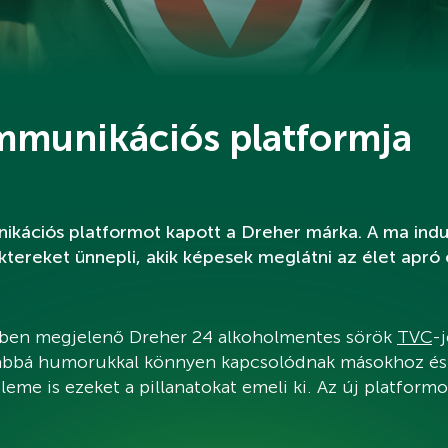
mmunikációs platformja
nikációs platformot kapott a Dreher márka. A ma ind
aktereket ünnepli, akik képesek meglátni az élet apró
ekben megjelenő Dreher 24 alkoholmentes sörök
TVC
-
ovábbá humorukkal könnyen kapcsolódnak másokhoz és
leme is ezeket a pillanatokat emeli ki. Az új platformo