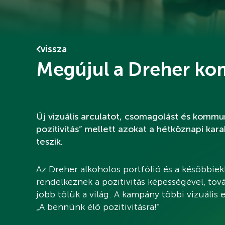
vissza
Megújul a Dreher ko
Új vizuális arculatot, csomagolást és kommu
pozitivitás” mellett azokat a hétköznapi kar
teszik.
Az Dreher alkoholos portfólió és a későbbi
rendelkeznek a pozitivitás képességével, t
jobb tőlük a világ. A kampány többi vizuális e
„A bennünk élő pozitivitásra!”