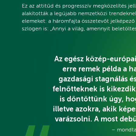
Ez az attitűd és progresszív megközelítés jel
alakították a legújabb nemzetközi trendekn
elemeket: a háromfajta összetevőt jelképező
szlogen is: „Annyi a világ, amennyit beletöltes
Az egész közép-európai 
erre remek példa a h
gazdasági stagnálás é
felnőtteknek is kikezdik 
is döntöttünk úgy, ho
illetve azokra, akik kép
varázsolni. A most debü
– mondta 