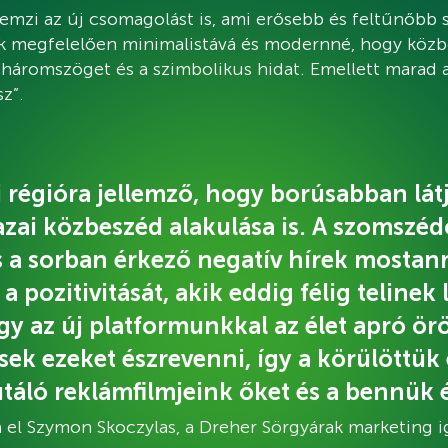
lemzi az új csomagolást is, ami erősebb és feltűnőbb sz
ek megfelelően minimalistává és modernné, hogy köz
 háromszöget és a szimbolikus hidat. Emellett marad a
z”.
régióra jellemző, hogy borúsabban látju
azai közbeszéd alakulása is. A szomszéd
s a sorban érkező negatív hírek mostanr
a pozitivitását, akik eddig félig telinek
gy az új platformunkkal az élet apró ö
esek ezeket észrevenni, így a körülöttük
táló reklámfilmjeink őket és a bennük é
el Szymon Skoczylas, a Dreher Sörgyárak marketing i