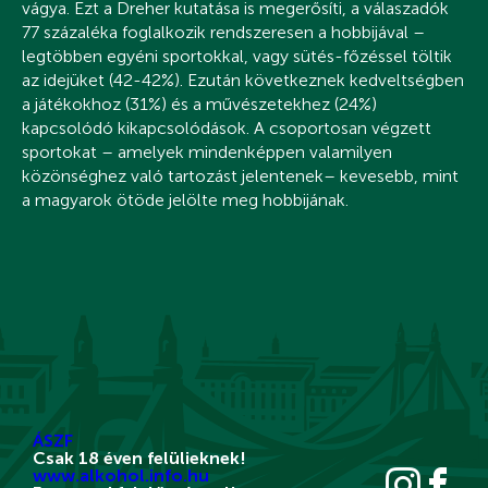
vágya. Ezt a Dreher kutatása is megerősíti, a válaszadók
77 százaléka foglalkozik rendszeresen a hobbijával –
legtöbben egyéni sportokkal, vagy sütés-főzéssel töltik
az idejüket (42-42%). Ezután következnek kedveltségben
a játékokhoz (31%) és a művészetekhez (24%)
kapcsolódó kikapcsolódások. A csoportosan végzett
sportokat – amelyek mindenképpen valamilyen
közönséghez való tartozást jelentenek– kevesebb, mint
a magyarok ötöde jelölte meg hobbijának.
ÁSZF
Csak 18 éven felülieknek!
www.alkohol.info.hu