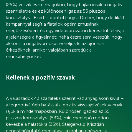
(25%) veszik észre magukon, hogy hajlamosak a negatív
szemléletre és ez különösen igaz az 55 pluszos
korosztályra. Ezért is döntött úgy a Dreher, hogy dedikált
kampánnyal segít a fiatalok optimizmusának
megőrzésében, és egy videósorozaton keresztül felhívja
a jelenségre a figyelmét: néha észre sem vesszük, hogy
akkor is a negatívumokat emeljük ki az újonnan
érkezőknek, amikor valójában szeretjük a
munkahelyünket.
Kellenek a pozitív szavak
A válaszadók 43 százaléka szerint -az anyagiakon kívül –
a legmotiválóbb hatással a pozitív visszajelzések vannak
rájuk a mindennapokban. Különösen igaz ez az 55
pluszos korosztályra (53%), míg meglepő módon
kevésbé a fialatokra (35%). Steigervald Krisztián
generációkutató meglátásai azonban egészen új