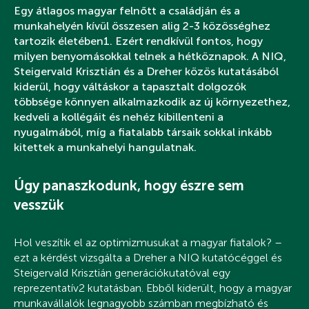
Egy átlagos magyar felnőtt a családján és a
munkahelyén kívül összesen alig 2-3 közösséghez
tartozik életében1. Ezért rendkívül fontos, hogy
milyen benyomásokkal telnek a hétköznapok. A NIQ,
Steigervald Krisztián és a Dreher közös kutatásából
kiderül, hogy váltáskor a tapasztalt dolgozók
többsége könnyen alkalmazkodik az új környezethez,
kedveli a kollégáit és nehéz kibillenteni a
nyugalmából, míg a fiatalabb társaik sokkal inkább
kitettek a munkahelyi hangulatnak.
Úgy panaszkodunk, hogy észre sem
vesszük
Hol veszítik el az optimizmusukat a magyar fiatalok? –
ezt a kérdést vizsgálta a Dreher a NIQ kutatócéggel és
Steigervald Krisztián generációkutatóval egy
reprezentatív2 kutatásban. Ebből kiderült, hogy a magyar
munkavállalók legnagyobb számban megbízható és