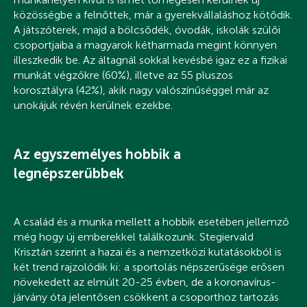
közösségbe a felnőttek, már a gyerekvállaláshoz kötődik.
A játszóterek, majd a bölcsődék, óvodák, iskolák szülői
csoportjaiba a magyarok kétharmada megint könnyen
illeszkedik be. Az áltagnál sokkal kevésbé igaz ez a fizikai
munkát végzőkre (60%), illetve az 55 pluszos
korosztályra (42%), akik nagy valószínűséggel már az
unokájuk révén kerülnek ezekbe.
Az egyszemélyes hobbik a
legnépszerűbbek
A család és a munka mellett a hobbik esetében jellemző
még hogy új emberekkel találkozunk. Stegiervald
Krisztán szerint a hazai és a nemzetközi kutatásokból is
két trend rajzolódik ki: a sportolás népszerűsége erősen
növekedett az elmúlt 20-25 évben, de a koronavírus-
járvány óta jelentősen csökkent a csoporthoz tartozás