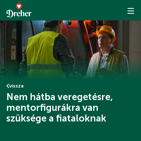
TERMÉKEINK
Tanksör
Híreink
DREHER
kampányfilmek
DREHER 24
webshop
történetünk
vissza
Nem hátba veregetésre,
mentorfigurákra van
szüksége a fiataloknak