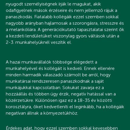
nyugodt személyiségnek írják le magukat, akik
odafigyelnek mások érzéseire és nem jellemző rájuk a
panaszkodás. Fiatalabb kollégáik ezzel szemben sokkal
nagyobb arányban hajlamosak a szorongásra, stresszre és
a melankóliára. A generációkutató tapasztalatai szerint ők
a kezdeti lendületüket viszonylag gyors váltások után a
2-3. munkahelyüknél veszítik el.
A hazai munkavállalók többsége elégedett a
munkahelyével és kollégáit is kedveli. Ennek ellenére
minden harmadik válaszadó számolt be arról, hogy
munkatársai rendszeresen panaszkodnak a saját
munkájukkal kapcsolatban. Sokukat zavarja ez a
hozzáállás és többen úgy érzik, negatív hatással van a
közérzetükre. Különösen igaz ez a 18-35 év közötti
korosztályra, őket kedvetleníti el leginkább, ha a kollégáik
negatívan állnak a környezetükhöz.
Érdekes adat, hogy ezzel szemben sokkal kevesebben