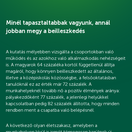
Minél tapasztaltabbak vagyunk, annál
jobban megy a beilleszkedés
A kutatás mélyebben vizsgálta a csoportokban való
működés és az azokhoz való alkalmazkodás nehézségeit
is. A magyarok 64 százaléka kortól függetlenül állítja
magáról, hogy könnyen beilleszkedett az általános,
illetve a középiskolás közösségbe, a felsőoktatásban
tanulóknál ez az érték már 72 százalék. A
munkahelyeknél tovább nő a pozitív élmények aránya:
pályakezdőként 77 százalék, a jelenlegi helyükkel
kapcsolatban pedig 82 százalék állította, hogy minden
rendben ment a csapatba való belépésnél.
A következő olyan életszakasz, amelyben a
munkahelyen kívül is ismét tömegesen kerülnek új