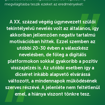
megvilágításba teszik ezeket az eredményeket:
A XX. század végéig úgynevezett szülői
tekintélyelvű nevelés volt az általános, így
akkoriban jellemzően negatív tartalmú
motivációban hittek. Ezzel szemben az
utóbbi 20-30 évben a válaszkész
nevelésben, de főleg a digitális
platformokon sokkal gyakoribb a pozitív
visszajelzés is. Az utóbbi esetben így a
dicséret inkább alapvető elvárássá
változott, a mindennapok működésének
szerves részévé. A jelenléte nem feltétlenül
emel, a hiánya viszont tönkre tesz.